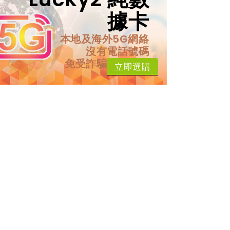
據卡
本地及海外5G網絡
沒有電話號碼
免受詐騙電話騷擾
立即選購