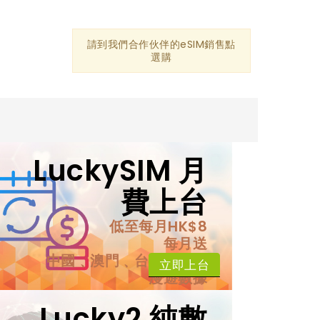
請到我們合作伙伴的eSIM銷售點
選購
LuckySIM 月
費上台
低至每月HK$8
每月送
中國﹑澳門﹑台灣﹑日本
立即上台
漫遊數據
Lucky2 純數