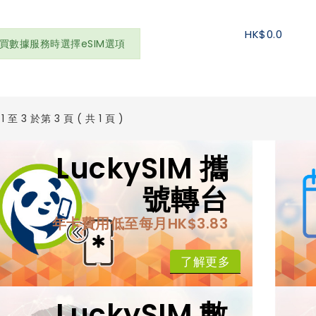
HK$0.0
買數據服務時選擇eSIM選項
 至 3 於第 3 頁 ( 共 1 頁 )
LuckySIM 攜
號轉台
年卡費用低至每月HK$3.83
了解更多
LuckySIM 數