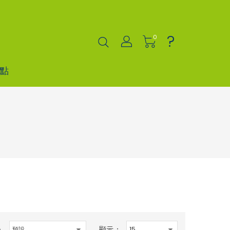
?
0
點
顯示：
：