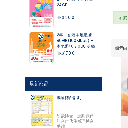
24GB
HK$150.0
在購
2年｜香港本地數據
80GB(100Mbps) +
本地通話 3,000 分鐘
顯示由 1
HK$170.0
最新商品
攜號轉台計劃
如欲轉台，請到我們
的合作伙伴辦理轉台
手續