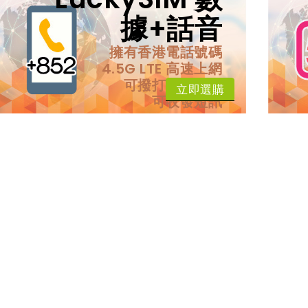
據+話音
擁有香港電話號碼
4.5G LTE 高速上網
可撥打香港電話
立即選購
可收發短訊