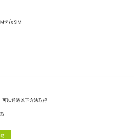
IM卡/eSIM
D，可以通過以下方法取得
獲取
物籃