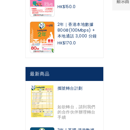
顯示由 1
HK$150.0
2年｜香港本地數據
80GB(100Mbps) +
本地通話 3,000 分鐘
HK$170.0
最新商品
攜號轉台計劃
如欲轉台，請到我們
的合作伙伴辦理轉台
手續
3年 | 英國 漫遊數據