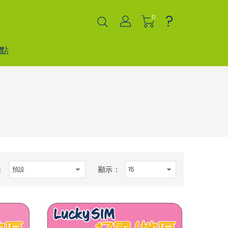
?
0
點
顯示：
：