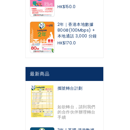
HK$150.0
2年｜香港本地數據
80GB(100Mbps) +
本地通話 3,000 分鐘
HK$170.0
最新商品
攜號轉台計劃
如欲轉台，請到我們
的合作伙伴辦理轉台
手續
3年 | 英國 漫遊數據