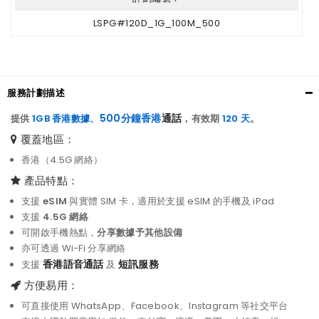
LSPG#120D_1G_100M_500
服務計劃描述
500分鐘香港
通話
提供
1GB
香港
數據
、
，有效期
120 天
。
覆蓋地區：
香港（4.5G 網絡）
產品特點：
支援
eSIM
與實體 SIM 卡，適用於支援 eSIM 的手機及 iPad
支援
4.5G 網絡
可開啟手機熱點，
分享數據予其他設備
亦可透過 Wi-Fi 分享網絡
香港語音通話
短訊服務
支援
及
方便易用：
可直接使用 WhatsApp、Facebook、Instagram 等社交平台