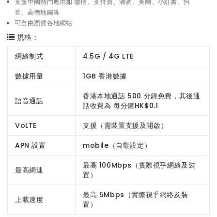
支援中國熱門應用如 微信、支付寶、滴滴、美團、小紅書、抖
音、高德地圖等
可自由瀏覽各地網站
規格：
網絡制式
4.5G / 4G LTE
數據用量
1GB 香港數據
香港本地通話 500 分鐘免費，其後通
語音通話
話收費為 每分鐘HK$0.1
VoLTE
支援（需裝置支援及開啟）
APN 設置
mobile（自動設定）
最高 100Mbps（實際視乎網絡及裝
最高網速
置）
最高 5Mbps（實際視乎網絡及裝
上載速度
置）