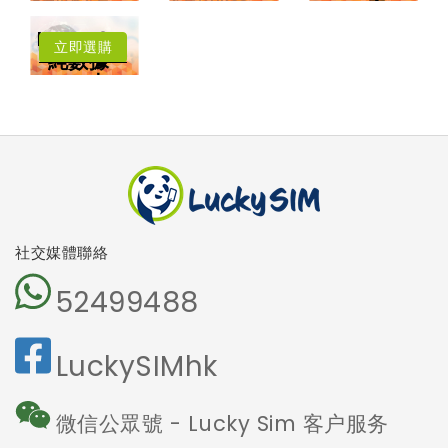
年卡費用低至每
低至每月HK$8
音
月HK$3.83
每月送
擁有香港電話號
中國﹑澳門﹑台
Lucky2
碼
灣﹑日本
立即選購
4.5G LTE 高速
純數據
漫遊數據
上網
卡
可撥打香港電話
可收發短訊
本地及海外
5G網絡
沒有電話號
碼
免受詐騙電
話騷擾
社交媒體聯絡
52499488
LuckySIMhk
微信公眾號 - Lucky Sim 客户服务