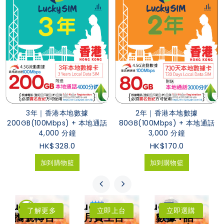
3年｜香港本地數據
2年｜香港本地數據
200GB(100Mbps) + 本地通話
80GB(100Mbps) + 本地通話
4,000 分鐘
3,000 分鐘
HK$328.0
HK$170.0
加到購物籃
加到購物籃
LuckySIM
LuckySIM
LuckySIM
了解更多
立即上台
立即選購
攜號轉台
月費上台
數據+話