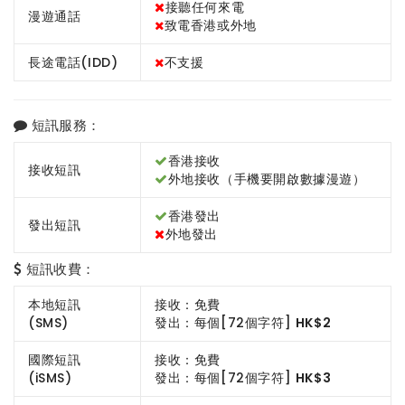
接聽任何來電
漫遊通話
致電香港或外地
長途電話(IDD)
不支援
短訊服務：
香港接收
接收短訊
外地接收（手機要開啟數據漫遊）
香港發出
發出短訊
外地發出
短訊收費：
本地短訊
接收：免費
(SMS)
發出：每個[72個字符]
HK$2
國際短訊
接收：免費
(iSMS)
發出：每個[72個字符]
HK$3