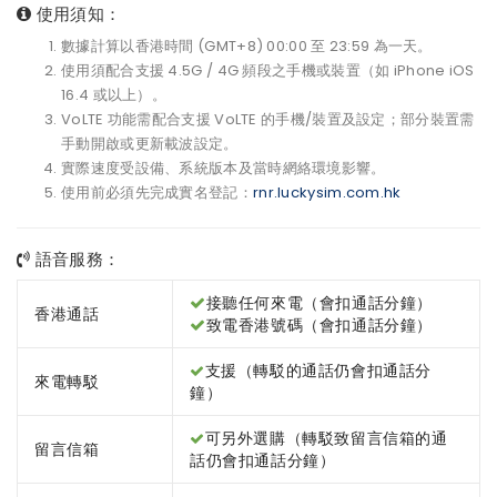
使用須知：
數據計算以香港時間 (GMT+8) 00:00 至 23:59 為一天。
使用須配合支援 4.5G / 4G 頻段之手機或裝置（如 iPhone iOS
16.4 或以上）。
VoLTE 功能需配合支援 VoLTE 的手機/裝置及設定；部分裝置需
手動開啟或更新載波設定。
實際速度受設備、系統版本及當時網絡環境影響。
使用前必須先完成實名登記：
rnr.luckysim.com.hk
語音服務：
接聽任何來電（會扣通話分鐘）
香港通話
致電香港號碼（會扣通話分鐘）
支援（轉駁的通話仍會扣通話分
來電轉駁
鐘）
可另外選購（轉駁致留言信箱的通
留言信箱
話仍會扣通話分鐘）