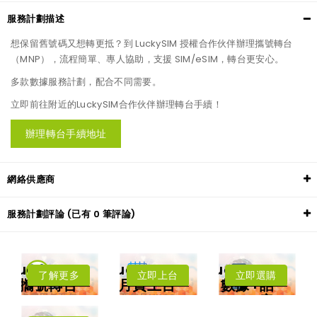
服務計劃描述
想保留舊號碼又想轉更抵？到 LuckySIM 授權合作伙伴辦理攜號轉台
（MNP），流程簡單、專人協助，支援 SIM/eSIM，轉台更安心。
多款數據服務計劃，配合不同需要。
立即前往附近的LuckySIM合作伙伴辦理轉台手續！
辦理轉台手續地址
網絡供應商
服務計劃評論 (已有 0 筆評論)
LuckySIM
LuckySIM
LuckySIM
了解更多
立即上台
立即選購
攜號轉台
月費上台
數據+話
年卡費用低至每
低至每月HK$8
音
月HK$3.83
每月送
擁有香港電話號
中國﹑澳門﹑台