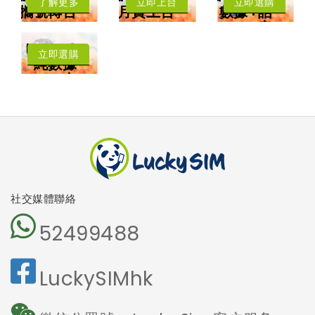
了解更多
立即上台
立即選購
攜號轉台
月費上台
數據+話
年卡費用低至每
低至每月HK$8
音
月HK$3.83
每月送
擁有香港電話號
中國﹑澳門﹑台
Lucky2
碼
灣﹑日本
立即選購
4.5G LTE 高速
純數據
漫遊數據
上網
卡
可撥打香港電話
可收發短訊
本地及海外
5G網絡
沒有電話號
碼
免受詐騙電
話騷擾
社交媒體聯絡
52499488
LuckySIMhk