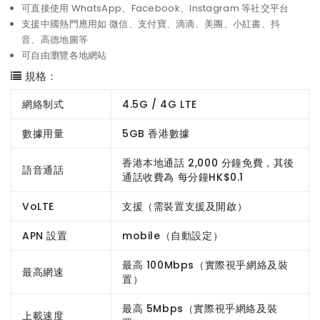
可直接使用 WhatsApp、Facebook、Instagram 等社交平台
支援中國熱門應用如 微信、支付寶、滴滴、美團、小紅書、抖
音、高德地圖等
可自由瀏覽各地網站
規格：
網絡制式
4.5G / 4G LTE
數據用量
5GB 香港數據
香港本地通話 2,000 分鐘免費，其後
語音通話
通話收費為 每分鐘HK$0.1
VoLTE
支援（需裝置支援及開啟）
APN 設置
mobile（自動設定）
最高 100Mbps（實際視乎網絡及裝
最高網速
置）
最高 5Mbps（實際視乎網絡及裝
上載速度