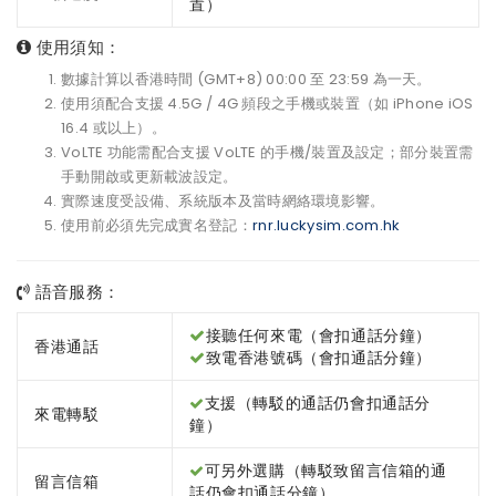
置）
使用須知：
數據計算以香港時間 (GMT+8) 00:00 至 23:59 為一天。
使用須配合支援 4.5G / 4G 頻段之手機或裝置（如 iPhone iOS
16.4 或以上）。
VoLTE 功能需配合支援 VoLTE 的手機/裝置及設定；部分裝置需
手動開啟或更新載波設定。
實際速度受設備、系統版本及當時網絡環境影響。
使用前必須先完成實名登記：
rnr.luckysim.com.hk
語音服務：
接聽任何來電（會扣通話分鐘）
香港通話
致電香港號碼（會扣通話分鐘）
支援（轉駁的通話仍會扣通話分
來電轉駁
鐘）
可另外選購（轉駁致留言信箱的通
留言信箱
話仍會扣通話分鐘）