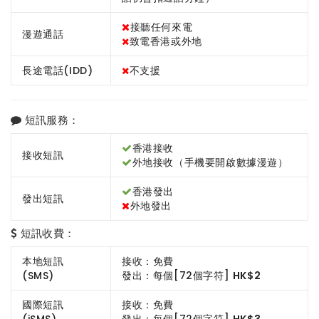
接聽任何來電
漫遊通話
致電香港或外地
長途電話(IDD)
不支援
短訊服務：
香港接收
接收短訊
外地接收（手機要開啟數據漫遊）
香港發出
發出短訊
外地發出
短訊收費：
本地短訊
接收：免費
(SMS)
發出：每個[72個字符]
HK$2
國際短訊
接收：免費
(iSMS)
發出：每個[72個字符]
HK$3