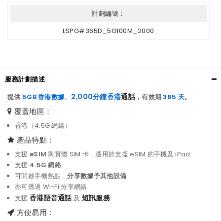
計劃編號：
LSPG#365D_5G100M_2000
服務計劃描述
2,000分鐘香港
通話
提供
5GB
香港
數據
、
，有效期
365 天
。
覆蓋地區：
香港（4.5G 網絡）
產品特點：
支援
eSIM
與實體 SIM 卡，適用於支援 eSIM 的手機及 iPad
支援
4.5G 網絡
可開啟手機熱點，
分享數據予其他設備
亦可透過 Wi-Fi 分享網絡
香港語音通話
短訊服務
支援
及
方便易用：