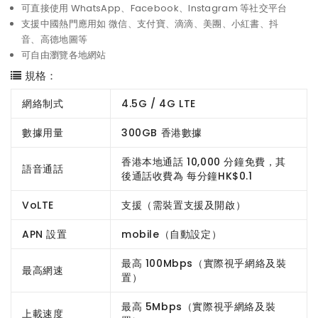
可直接使用 WhatsApp、Facebook、Instagram 等社交平台
支援中國熱門應用如 微信、支付寶、滴滴、美團、小紅書、抖
音、高德地圖等
可自由瀏覽各地網站
規格：
網絡制式
4.5G / 4G LTE
數據用量
300GB 香港數據
香港本地通話 10,000 分鐘免費，其
語音通話
後通話收費為 每分鐘HK$0.1
VoLTE
支援（需裝置支援及開啟）
APN 設置
mobile（自動設定）
最高 100Mbps（實際視乎網絡及裝
最高網速
置）
最高 5Mbps（實際視乎網絡及裝
上載速度