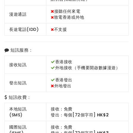
接聽任何來電
漫遊通話
致電香港或外地
長途電話(IDD)
不支援
短訊服務：
香港接收
接收短訊
外地接收（手機要開啟數據漫遊）
香港發出
發出短訊
外地發出
短訊收費：
本地短訊
接收：免費
(SMS)
發出：每個[72個字符]
HK$2
國際短訊
接收：免費
(iSMS)
發出：每個[72個字符]
HK$3