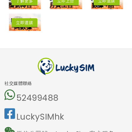
了解更多
立即上台
立即選購
攜號轉台
月費上台
數據+話
年卡費用低至每
低至每月HK$8
音
月HK$3.83
每月送
擁有香港電話號
中國﹑澳門﹑台
Lucky2
碼
灣﹑日本
立即選購
4.5G LTE 高速
純數據
漫遊數據
上網
卡
可撥打香港電話
可收發短訊
本地及海外
5G網絡
沒有電話號
碼
免受詐騙電
話騷擾
社交媒體聯絡
52499488
LuckySIMhk