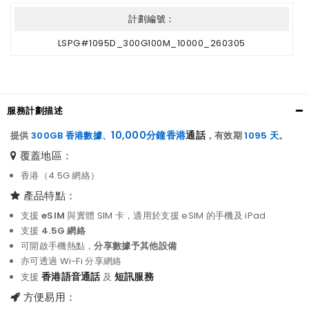
計劃編號：
LSPG#1095D_300G100M_10000_260305
服務計劃描述
10,000分鐘香港
通話
提供
300GB
香港
數據
、
，有效期
1095 天
。
覆蓋地區：
香港（4.5G 網絡）
產品特點：
支援
eSIM
與實體 SIM 卡，適用於支援 eSIM 的手機及 iPad
支援
4.5G 網絡
可開啟手機熱點，
分享數據予其他設備
亦可透過 Wi-Fi 分享網絡
香港語音通話
短訊服務
支援
及
方便易用：