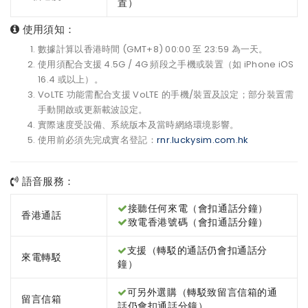
置）
使用須知：
數據計算以香港時間 (GMT+8) 00:00 至 23:59 為一天。
使用須配合支援 4.5G / 4G 頻段之手機或裝置（如 iPhone iOS
16.4 或以上）。
VoLTE 功能需配合支援 VoLTE 的手機/裝置及設定；部分裝置需
手動開啟或更新載波設定。
實際速度受設備、系統版本及當時網絡環境影響。
使用前必須先完成實名登記：
rnr.luckysim.com.hk
語音服務：
接聽任何來電（會扣通話分鐘）
香港通話
致電香港號碼（會扣通話分鐘）
支援（轉駁的通話仍會扣通話分
來電轉駁
鐘）
可另外選購（轉駁致留言信箱的通
留言信箱
話仍會扣通話分鐘）