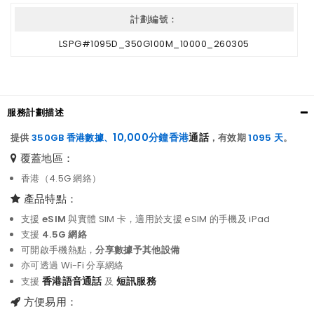
計劃編號：
LSPG#1095D_350G100M_10000_260305
服務計劃描述
10,000分鐘香港
通話
提供
350GB
香港
數據
、
，有效期
1095 天
。
覆蓋地區：
香港（4.5G 網絡）
產品特點：
支援
eSIM
與實體 SIM 卡，適用於支援 eSIM 的手機及 iPad
支援
4.5G 網絡
可開啟手機熱點，
分享數據予其他設備
亦可透過 Wi-Fi 分享網絡
香港語音通話
短訊服務
支援
及
方便易用：