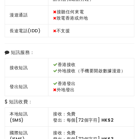
接聽任何來電
漫遊通話
致電香港或外地
長途電話(IDD)
不支援
短訊服務：
香港接收
接收短訊
外地接收（手機要開啟數據漫遊）
香港發出
發出短訊
外地發出
短訊收費：
本地短訊
接收：免費
(SMS)
發出：每個[72個字符]
HK$2
國際短訊
接收：免費
(iSMS)
發出：每個[72個字符]
HK$3