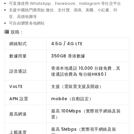
可直接使用 WhatsApp、Facebook、Instagram 等社交平台
支援中國熱門應用如 微信、支付寶、滴滴、美團、小紅書、抖
音、高德地圖等
可自由瀏覽各地網站
規格：
網絡制式
4.5G / 4G LTE
數據用量
350GB 香港數據
香港本地通話 10,000 分鐘免費，其
語音通話
後通話收費為 每分鐘HK$0.1
VoLTE
支援（需裝置支援及開啟）
APN 設置
mobile（自動設定）
最高 100Mbps（實際視乎網絡及裝
最高網速
置）
最高 5Mbps（實際視乎網絡及裝
上載速度