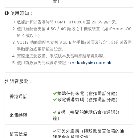
置）
使用須知：
數據計算以香港時間 (GMT+8) 00:00 至 23:59 為一天。
使用須配合支援 4.5G / 4G 頻段之手機或裝置（如 iPhone iOS
16.4 或以上）。
VoLTE 功能需配合支援 VoLTE 的手機/裝置及設定；部分裝置需
手動開啟或更新載波設定。
實際速度受設備、系統版本及當時網絡環境影響。
使用前必須先完成實名登記：
rnr.luckysim.com.hk
語音服務：
接聽任何來電（會扣通話分鐘）
香港通話
致電香港號碼（會扣通話分鐘）
支援（轉駁的通話仍會扣通話分
來電轉駁
鐘）
可另外選購（轉駁致留言信箱的通
留言信箱
話仍會扣通話分鐘）