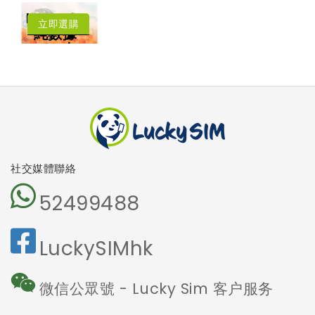
月HK$3.83
每月送
擁有香港電話號
中國﹑澳門﹑台
Lucky2
碼
灣﹑日本
立即選購
4.5G LTE 高速
純數據
漫遊數據
上網
卡
可撥打香港電話
可收發短訊
本地及海外
5G網絡
沒有電話號
碼
免受詐騙電
話騷擾
社交媒體聯絡
52499488
LuckySIMhk
微信公眾號 - Lucky Sim 客户服务